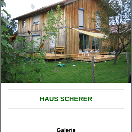
Unsere Projekte
2026
Haus am Ende der Rosengasse
Anbau Michl
Anbau Handfest
Haus Wirth - Großkinsky
Haus Franzi
HAUS SCHERER
Galerie