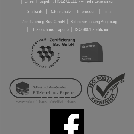
Unser Prospekt : HOLZKELLER – mehr Lebensraum
Startseite
Datenschutz
Impressum
Email
Zertifizierung Bau GmbH
Schreiner Innung Augsburg
Effizienzhaus-Experte
ISO 9001 zertifiziert