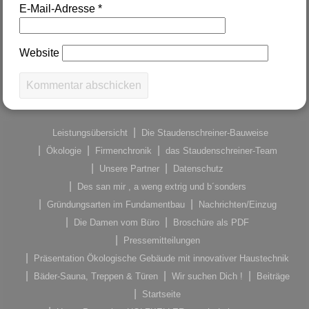
E-Mail-Adresse
*
Website
Leistungsübersicht
Die Staudenschreiner-Bauweise
Ökologie
Firmenchronik
das Staudenschreiner-Team
Unsere Partner
Datenschutz
Des san mir , a weng extrig und b´sonders
Gründungsarten im Fundamentbau
Nachrichten/Einzug
Die Damen vom Büro
Broschüre als PDF
Pressemitteilungen
Präsentation Ökologische Gebäude mit innovativer Haustechnik
Bäder-Sauna, Treppen & Türen
Wir suchen Dich !
Beiträge
Startseite