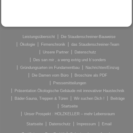
Leistungsübersicht
Die Staudenschreiner-Bauweise
Ökologie
Firmenchronik
das Staudenschreiner-Team
Unsere Partner
Datenschutz
Des san mir , a weng extrig und b´sonders
Gründungsarten im Fundamentbau
Nachrichten/Einzug
Die Damen vom Büro
Broschüre als PDF
Pressemitteilungen
Präsentation Ökologische Gebäude mit innovativer Haustechnik
Bäder-Sauna, Treppen & Türen
Wir suchen Dich !
Beiträge
Startseite
Unser Prospekt : HOLZKELLER – mehr Lebensraum
Startseite
Datenschutz
Impressum
Email