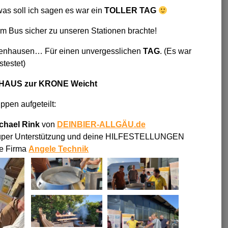
as soll ich sagen es war ein
TOLLER TAG
m Bus sicher zu unseren Stationen brachte!
enhausen… Für einen unvergesslichen
TAG
. (Es war
testet)
HAUS
zur KRONE Weicht
pen aufgeteilt:
chael Rink
von
DEINBIER-ALLGÄU.de
super Unterstützung und deine HILFESTELLUNGEN
ie Firma
Angele Technik