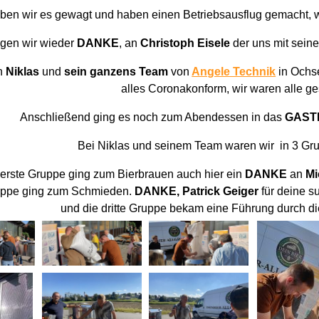
aben wir es gewagt und haben einen Betriebsausflug gemacht, w
agen wir wieder
DANKE
, an
Christoph Eisele
der uns mit seine
n
Niklas
und
sein ganzens Team
von
Angele Technik
in Ochs
alles Coronakonform, wir waren alle ges
Anschließend ging es noch zum Abendessen in das
GAST
Bei Niklas und seinem Team waren wir in 3 Grup
 erste Gruppe ging zum Bierbrauen auch hier ein
DANKE
an
Mi
uppe ging zum Schmieden.
DANKE, Patrick Geiger
für deine 
und die dritte Gruppe bekam eine Führung durch d