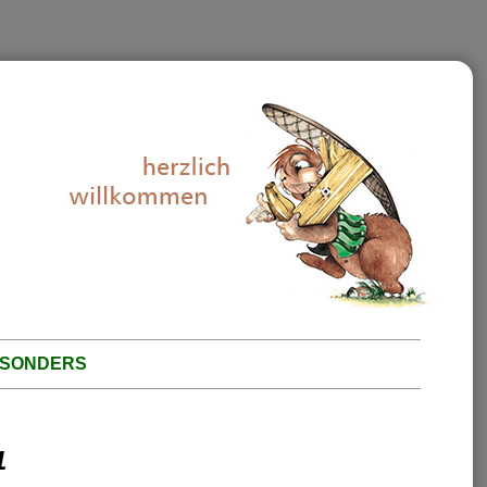
B´SONDERS
1