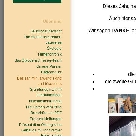
Dieses Jahr, h
Auch hier s
Über uns
Wir sagen
DANKE
, a
Leistungsübersicht
Die Staudenschreiner-
Bauweise
Ökologie
Firmenchronik
das Staudenschreiner-Team
Unsere Partner
Datenschutz
die
Des san mir , a weng extrig
die zweite Gr
und b´sonders
Gründungsarten im
Fundamentbau
Nachrichten/Einzug
Die Damen vom Büro
Broschüre als PDF
Pressemitteilungen
Präsentation Ökologische
Gebäude mit innovativer
Haustechnik