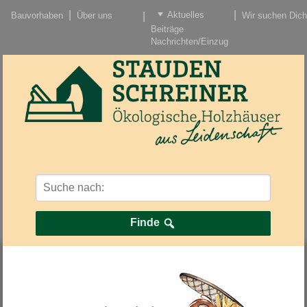
Aktuelles
Bauvorhaben
Über uns
Wir suchen Dich
Beiträge
Nachrichten/Einzug
Finde