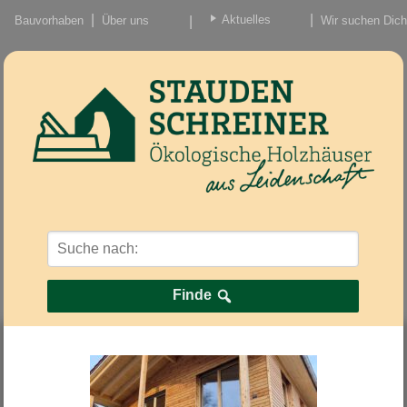
Aktuelles
Bauvorhaben
Über uns
Wir suchen Dich
Beiträge
Nachrichten/Einzug
Finde