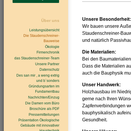
Unsere Besonderheit:
Über uns
Wir bauen unsere Auß
Leistungsübersicht
Staudenschreiner-Bauwe
Die Staudenschreiner-
und natürlich Passivha
Bauweise
Ökologie
Die Materialien:
Firmenchronik
das Staudenschreiner-Team
Bei den Baumaterialien
Unsere Partner
Dass die Materialien au
Datenschutz
auch die Bauphysik mu
Des san mir , a weng extrig
und b´sonders
Unser Handwerk:
Gründungsarten im
Holzhausbau im Niedrig-
Fundamentbau
Nachrichten/Einzug
gerne nach Ihren Wünsc
Die Damen vom Büro
Zapfenverbindungen wer
Broschüre als PDF
bauphysikalisch aufein
Pressemitteilungen
Gesundheit.
Präsentation Ökologische
Gebäude mit innovativer
Haustechnik