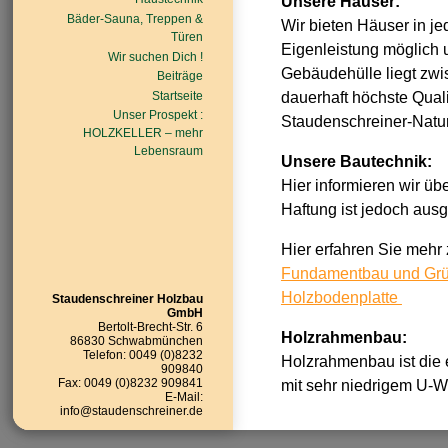
Unsere Häuser:
Bäder-Sauna, Treppen &
Wir bieten Häuser in je
Türen
Eigenleistung möglich 
Wir suchen Dich !
Gebäudehülle liegt zwi
Beiträge
dauerhaft höchste Qual
Startseite
Unser Prospekt :
Staudenschreiner-Natur
HOLZKELLER – mehr
Lebensraum
Unsere Bautechnik:
Hier informieren wir ü
Haftung ist jedoch aus
Hier erfahren Sie mehr 
Fundamentbau und Gr
Holzbodenplatte
Staudenschreiner Holzbau
GmbH
Bertolt-Brecht-Str. 6
Holzrahmenbau:
86830 Schwabmünchen
Telefon: 0049 (0)8232
Holzrahmenbau ist die 
909840
Fax: 0049 (0)8232 909841
mit sehr niedrigem U-W
E-Mail:
info@staudenschreiner.de