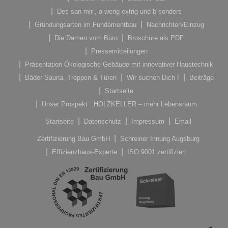
Des san mir , a weng extrig und b´sonders
Gründungsarten im Fundamentbau
Nachrichten/Einzug
Die Damen vom Büro
Broschüre als PDF
Pressemitteilungen
Präsentation Ökologische Gebäude mit innovativer Haustechnik
Bäder-Sauna, Treppen & Türen
Wir suchen Dich !
Beiträge
Startseite
Unser Prospekt : HOLZKELLER – mehr Lebensraum
Startseite
Datenschutz
Impressum
Email
Zertifizierung Bau GmbH
Schreiner Innung Augsburg
Effizienzhaus-Experte
ISO 9001 zertifiziert