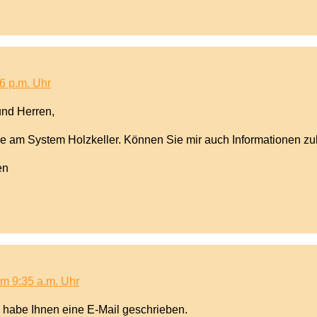
6 p.m. Uhr
nd Herren,
sse am System Holzkeller. Können Sie mir auch Informationen 
en
um 9:35 a.m. Uhr
h habe Ihnen eine E-Mail geschrieben.