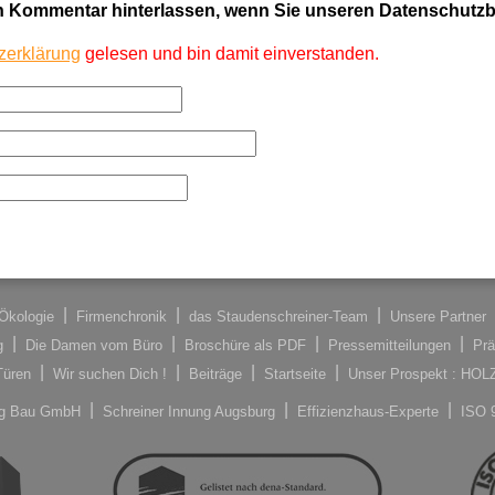
en Kommentar hinterlassen, wenn Sie unseren Datenschut
zerklärung
gelesen und bin damit einverstanden.
Ökologie
Firmenchronik
das Staudenschreiner-Team
Unsere Partner
g
Die Damen vom Büro
Broschüre als PDF
Pressemitteilungen
Prä
Türen
Wir suchen Dich !
Beiträge
Startseite
Unser Prospekt : HO
ung Bau GmbH
Schreiner Innung Augsburg
Effizienzhaus-Experte
ISO 9