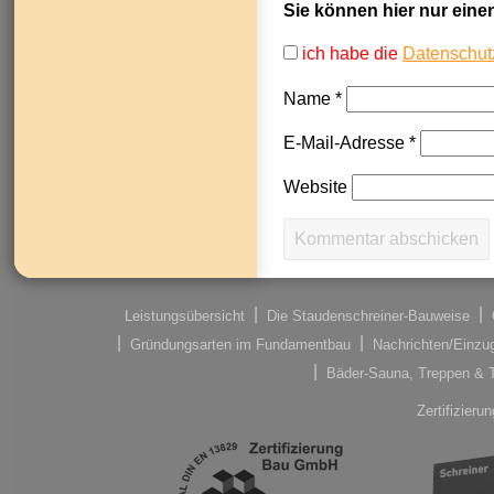
Sie können hier nur ein
ich habe die
Datenschut
Name
*
E-Mail-Adresse
*
Website
Leistungsübersicht
Die Staudenschreiner-Bauweise
Gründungsarten im Fundamentbau
Nachrichten/Einzu
Bäder-Sauna, Treppen & 
Zertifizier