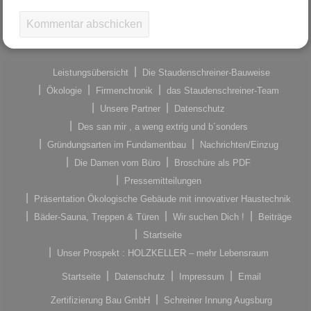
Leistungsübersicht
Die Staudenschreiner-Bauweise
Ökologie
Firmenchronik
das Staudenschreiner-Team
Unsere Partner
Datenschutz
Des san mir , a weng extrig und b´sonders
Gründungsarten im Fundamentbau
Nachrichten/Einzug
Die Damen vom Büro
Broschüre als PDF
Pressemitteilungen
Präsentation Ökologische Gebäude mit innovativer Haustechnik
Bäder-Sauna, Treppen & Türen
Wir suchen Dich !
Beiträge
Startseite
Unser Prospekt : HOLZKELLER – mehr Lebensraum
Startseite
Datenschutz
Impressum
Email
Zertifizierung Bau GmbH
Schreiner Innung Augsburg