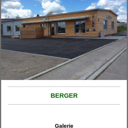
Unsere Projekte
2026
Haus am Ende der Rosengasse
Anbau Michl
Anbau Handfest
Haus Wirth - Großkinsky
Haus Franzi
BERGER
Galerie