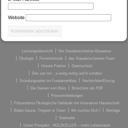
Website
Leistungsübersicht
Die Staudenschreiner-Bauweise
Ökologie
Firmenchronik
das Staudenschreiner-Team
Unsere Partner
Datenschutz
Des san mir , a weng extrig und b´sonders
Gründungsarten im Fundamentbau
Nachrichten/Einzug
Die Damen vom Büro
Broschüre als PDF
Pressemitteilungen
Präsentation Ökologische Gebäude mit innovativer Haustechnik
Bäder-Sauna, Treppen & Türen
Wir suchen Dich !
Beiträge
Startseite
Unser Prospekt : HOLZKELLER – mehr Lebensraum