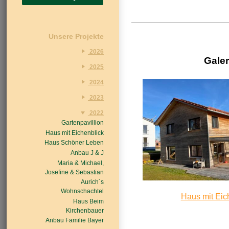
Unsere Projekte
2026
Galer
Haus am Ende der
2025
Rosengasse
Haus Jobst
Anbau Michl
2024
Haus auf der
Anbau Handfest
Sitzfenster & Garage
Obstwiese
2023
Haus Wirth -
Leichtle
Haus am Wald
Haus mit Waldblick
Großkinsky
Anbau Suchodolski
2022
Anbau Riederau
Anbau Schön
Haus Franzi
Haus Kögel
Gartenpavillion
Haus Tim
Gartenbüro Krohns
Anbau Stine und Tom
Haus mit Eichenblick
Haus Vonay
Haus am Bach
Haus Schöner Leben
Anbau J & J
Maria & Michael,
Josefine & Sebastian
Aurich´s
Wohnschachtel
Haus mit Eic
Haus Beim
Kirchenbauer
Anbau Familie Bayer