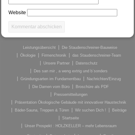
Website
Leistungsübersicht
Die Staudenschreiner-Bauweise
Ökologie
Firmenchronik
das Staudenschreiner-Team
Unsere Partner
Datenschutz
Des san mir , a weng extrig und b´sonders
Gründungsarten im Fundamentbau
Nachrichten/Einzug
Die Damen vom Büro
Broschüre als PDF
Pressemitteilungen
Präsentation Ökologische Gebäude mit innovativer Haustechnik
Bäder-Sauna, Treppen & Türen
Wir suchen Dich !
Beiträge
Startseite
Unser Prospekt : HOLZKELLER – mehr Lebensraum