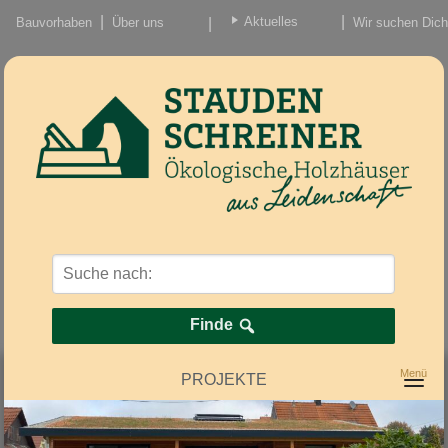
Aktuelles
Bauvorhaben
Über uns
Wir suchen Dich
Beiträge
Nachrichten/Einzug
Finde
PROJEKTE