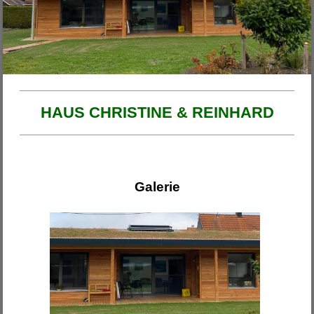
Unsere Projekte
2026
Haus am Ende der Rosengasse
Anbau Michl
HAUS CHRISTINE & REINHARD
Anbau Handfest
Haus Wirth - Großkinsky
Haus Franzi
Galerie