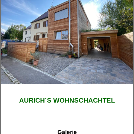
Unsere Projekte
2026
Haus am Ende der Rosengasse
Anbau Michl
Anbau Handfest
Haus Wirth - Großkinsky
Haus Franzi
AURICH´S WOHNSCHACHTEL
Galerie