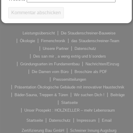
Leistungsübersicht
Die Staudenschreiner-Bauweise
Ökologie
Firmenchronik
das Staudenschreiner-Team
Unsere Partner
Datenschutz
Des san mir , a weng extrig und b´sonders
Gründungsarten im Fundamentbau
Nachrichten/Einzug
Die Damen vom Büro
Broschüre als PDF
Pressemitteilungen
Präsentation Ökologische Gebäude mit innovativer Haustechnik
Bäder-Sauna, Treppen & Türen
Wir suchen Dich !
Beiträge
Startseite
Unser Prospekt : HOLZKELLER – mehr Lebensraum
Startseite
Datenschutz
Impressum
Email
Zertifizierung Bau GmbH
Schreiner Innung Augsburg