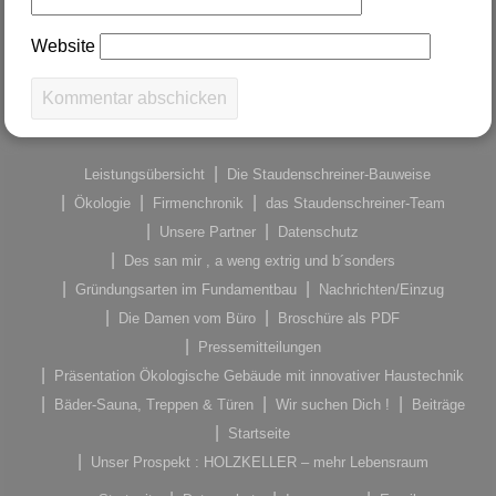
Website
Leistungsübersicht
Die Staudenschreiner-Bauweise
Ökologie
Firmenchronik
das Staudenschreiner-Team
Unsere Partner
Datenschutz
Des san mir , a weng extrig und b´sonders
Gründungsarten im Fundamentbau
Nachrichten/Einzug
Die Damen vom Büro
Broschüre als PDF
Pressemitteilungen
Präsentation Ökologische Gebäude mit innovativer Haustechnik
Bäder-Sauna, Treppen & Türen
Wir suchen Dich !
Beiträge
Startseite
Unser Prospekt : HOLZKELLER – mehr Lebensraum