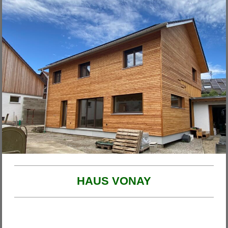
Unsere Projekte
2026
Haus am Ende der Rosengasse
Anbau Michl
Anbau Handfest
Haus Wirth - Großkinsky
Haus Franzi
HAUS VONAY