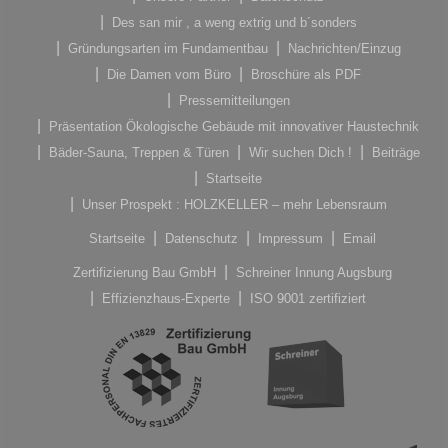
Des san mir , a weng extrig und b´sonders
Gründungsarten im Fundamentbau
Nachrichten/Einzug
Die Damen vom Büro
Broschüre als PDF
Pressemitteilungen
Präsentation Ökologische Gebäude mit innovativer Haustechnik
Bäder-Sauna, Treppen & Türen
Wir suchen Dich !
Beiträge
Startseite
Unser Prospekt : HOLZKELLER – mehr Lebensraum
Startseite
Datenschutz
Impressum
Email
Zertifizierung Bau GmbH
Schreiner Innung Augsburg
Effizienzhaus-Experte
ISO 9001 zertifiziert