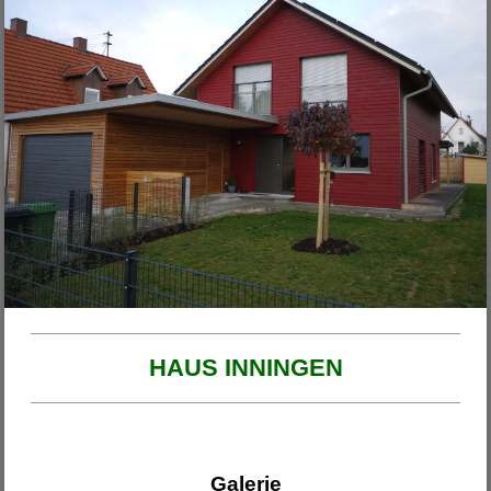
Unsere Projekte
2026
Haus am Ende der Rosengasse
Anbau Michl
Anbau Handfest
Haus Wirth - Großkinsky
Haus Franzi
HAUS INNINGEN
Galerie