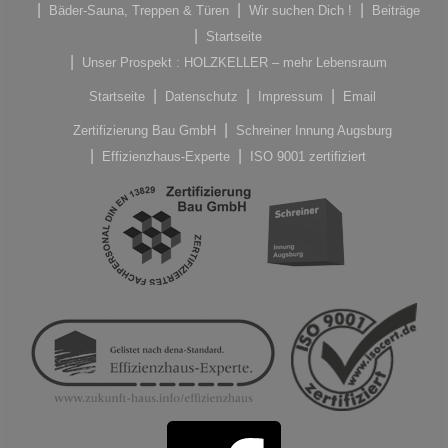
Bäder-Sauna, Treppen & Türen
Wir suchen Dich !
Beiträge
Startseite
Unser Prospekt : HOLZKELLER – mehr Lebensraum
Startseite
Datenschutz
Impressum
Email
Zertifizierung Bau GmbH
Schreiner Innung Augsburg
Effizienzhaus-Experte
ISO 9001 zertifiziert