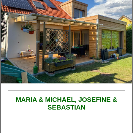
Unsere Projekte
2026
Haus am Ende der Rosengasse
Anbau Michl
Anbau Handfest
Haus Wirth - Großkinsky
Haus Franzi
MARIA & MICHAEL, JOSEFINE &
SEBASTIAN