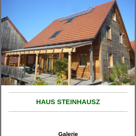
Unsere Projekte
2026
Haus am Ende der Rosengasse
Anbau Michl
Anbau Handfest
Haus Wirth - Großkinsky
Haus Franzi
HAUS STEINHAUSZ
Galerie