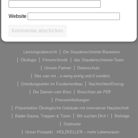
Website
Leistungsübersicht
Die Staudenschreiner-Bauweise
Ökologie
Firmenchronik
das Staudenschreiner-Team
Unsere Partner
Datenschutz
Des san mir , a weng extrig und b´sonders
Gründungsarten im Fundamentbau
Nachrichten/Einzug
Die Damen vom Büro
Broschüre als PDF
Pressemitteilungen
Präsentation Ökologische Gebäude mit innovativer Haustechnik
Bäder-Sauna, Treppen & Türen
Wir suchen Dich !
Beiträge
Startseite
Unser Prospekt : HOLZKELLER – mehr Lebensraum