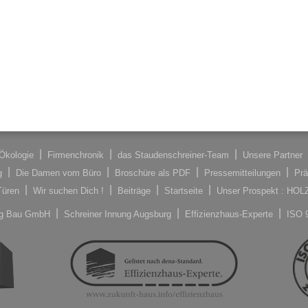
Ökologie
Firmenchronik
das Staudenschreiner-Team
Unsere Partner
g
Die Damen vom Büro
Broschüre als PDF
Pressemitteilungen
Prä
Türen
Wir suchen Dich !
Beiträge
Startseite
Unser Prospekt : HO
ung Bau GmbH
Schreiner Innung Augsburg
Effizienzhaus-Experte
ISO 9