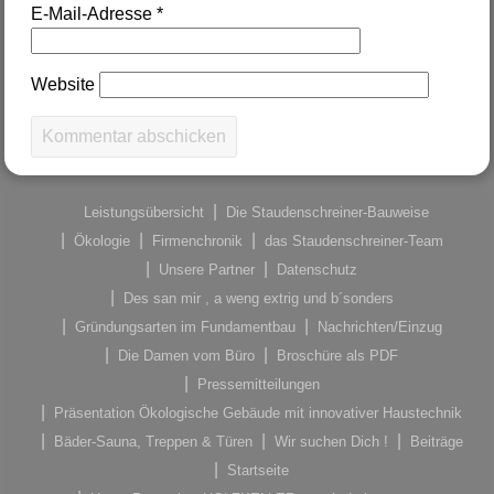
E-Mail-Adresse
*
Website
Leistungsübersicht
Die Staudenschreiner-Bauweise
Ökologie
Firmenchronik
das Staudenschreiner-Team
Unsere Partner
Datenschutz
Des san mir , a weng extrig und b´sonders
Gründungsarten im Fundamentbau
Nachrichten/Einzug
Die Damen vom Büro
Broschüre als PDF
Pressemitteilungen
Präsentation Ökologische Gebäude mit innovativer Haustechnik
Bäder-Sauna, Treppen & Türen
Wir suchen Dich !
Beiträge
Startseite