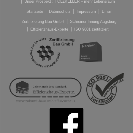
Unser Prospekt : HOLZKELLER – mehr Lebensraum
Startseite
Datenschutz
Impressum
Email
Zertifizierung Bau GmbH
Schreiner Innung Augsburg
Effizienzhaus-Experte
ISO 9001 zertifiziert