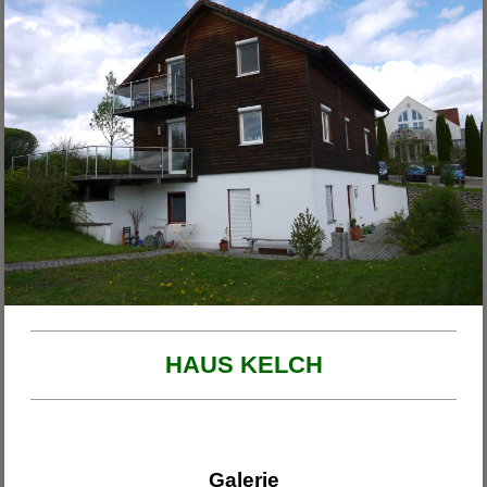
Unsere Projekte
2026
Haus am Ende der Rosengasse
Anbau Michl
Anbau Handfest
Haus Wirth - Großkinsky
Haus Franzi
HAUS KELCH
Galerie