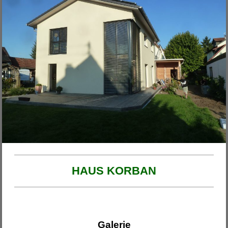
Unsere Projekte
2026
Haus am Ende der Rosengasse
Anbau Michl
Anbau Handfest
Haus Wirth - Großkinsky
Haus Franzi
HAUS KORBAN
Galerie