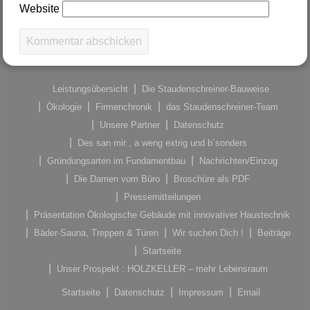
Website
Leistungsübersicht
Die Staudenschreiner-Bauweise
Ökologie
Firmenchronik
das Staudenschreiner-Team
Unsere Partner
Datenschutz
Des san mir , a weng extrig und b´sonders
Gründungsarten im Fundamentbau
Nachrichten/Einzug
Die Damen vom Büro
Broschüre als PDF
Pressemitteilungen
Präsentation Ökologische Gebäude mit innovativer Haustechnik
Bäder-Sauna, Treppen & Türen
Wir suchen Dich !
Beiträge
Startseite
Unser Prospekt : HOLZKELLER – mehr Lebensraum
Startseite
Datenschutz
Impressum
Email