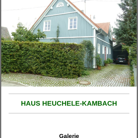
Unsere Projekte
2026
Haus am Ende der Rosengasse
Anbau Michl
Anbau Handfest
Haus Wirth - Großkinsky
Haus Franzi
HAUS HEUCHELE-KAMBACH
Galerie