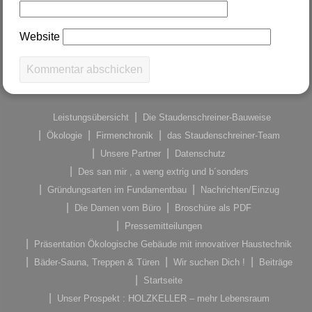
Website
Leistungsübersicht
Die Staudenschreiner-Bauweise
Ökologie
Firmenchronik
das Staudenschreiner-Team
Unsere Partner
Datenschutz
Des san mir , a weng extrig und b´sonders
Gründungsarten im Fundamentbau
Nachrichten/Einzug
Die Damen vom Büro
Broschüre als PDF
Pressemitteilungen
Präsentation Ökologische Gebäude mit innovativer Haustechnik
Bäder-Sauna, Treppen & Türen
Wir suchen Dich !
Beiträge
Startseite
Unser Prospekt : HOLZKELLER – mehr Lebensraum