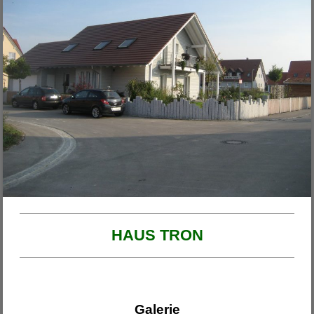
Unsere Projekte
2026
Haus am Ende der Rosengasse
Anbau Michl
Anbau Handfest
Haus Wirth - Großkinsky
Haus Franzi
HAUS TRON
Galerie