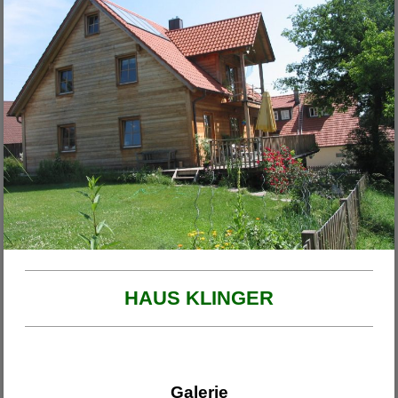
Unsere Projekte
2026
Haus am Ende der Rosengasse
Anbau Michl
Anbau Handfest
Haus Wirth - Großkinsky
Haus Franzi
HAUS KLINGER
Galerie