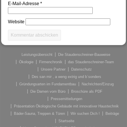
E-Mail-Adresse
*
Website
Leistungsübersicht
Die Staudenschreiner-Bauweise
Ökologie
Firmenchronik
das Staudenschreiner-Team
Unsere Partner
Datenschutz
Des san mir , a weng extrig und b´sonders
Gründungsarten im Fundamentbau
Nachrichten/Einzug
Die Damen vom Büro
Broschüre als PDF
Pressemitteilungen
Präsentation Ökologische Gebäude mit innovativer Haustechnik
Bäder-Sauna, Treppen & Türen
Wir suchen Dich !
Beiträge
Startseite