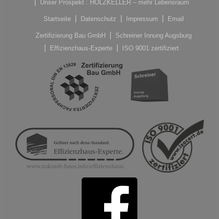
Unser Prospekt : HOLZKELLER – mehr Lebensraum
Startseite
Datenschutz
Impressum
Email
Zertifizierung Bau GmbH
Schreiner Innung Augsburg
Effizienzhaus-Experte
ISO 9001 zertifiziert