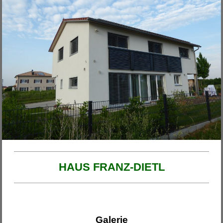
Unsere Projekte
2026
Haus am Ende der Rosengasse
Anbau Michl
Anbau Handfest
Haus Wirth - Großkinsky
Haus Franzi
HAUS FRANZ-DIETL
Galerie