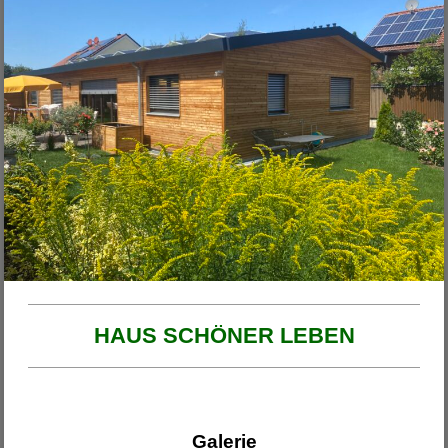
Unsere Projekte
2026
Haus am Ende der Rosengasse
Anbau Michl
Anbau Handfest
Haus Wirth - Großkinsky
Haus Franzi
HAUS SCHÖNER LEBEN
Galerie