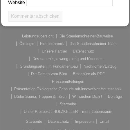
Website
Leistungsübersicht
Die Staudenschreiner-Bauweise
Ökologie
Firmenchronik
das Staudenschreiner-Team
Unsere Partner
Datenschutz
Des san mir , a weng extrig und b´sonders
Gründungsarten im Fundamentbau
Nachrichten/Einzug
Die Damen vom Büro
Broschüre als PDF
Pressemitteilungen
Präsentation Ökologische Gebäude mit innovativer Haustechnik
Bäder-Sauna, Treppen & Türen
Wir suchen Dich !
Beiträge
Startseite
Unser Prospekt : HOLZKELLER – mehr Lebensraum
Startseite
Datenschutz
Impressum
Email