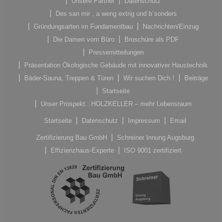
Unsere Partner
Datenschutz
Des san mir , a weng extrig und b´sonders
Gründungsarten im Fundamentbau
Nachrichten/Einzug
Die Damen vom Büro
Broschüre als PDF
Pressemitteilungen
Präsentation Ökologische Gebäude mit innovativer Haustechnik
Bäder-Sauna, Treppen & Türen
Wir suchen Dich !
Beiträge
Startseite
Unser Prospekt : HOLZKELLER – mehr Lebensraum
Startseite
Datenschutz
Impressum
Email
Zertifizierung Bau GmbH
Schreiner Innung Augsburg
Effizienzhaus-Experte
ISO 9001 zertifiziert