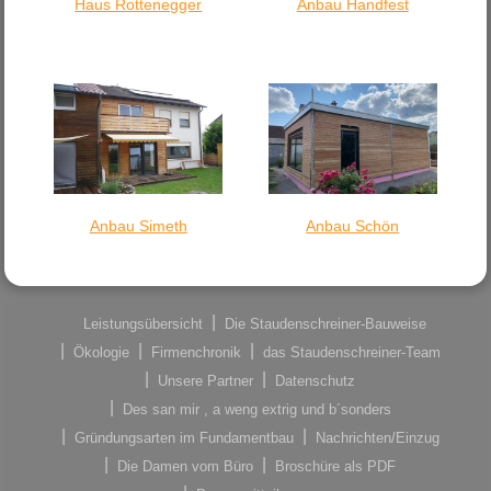
Haus Rottenegger
Anbau Handfest
Anbau Simeth
Anbau Schön
Leistungsübersicht
Die Staudenschreiner-Bauweise
Ökologie
Firmenchronik
das Staudenschreiner-Team
Unsere Partner
Datenschutz
Des san mir , a weng extrig und b´sonders
Gründungsarten im Fundamentbau
Nachrichten/Einzug
Die Damen vom Büro
Broschüre als PDF