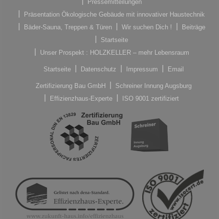
Pressemitteilungen
Präsentation Ökologische Gebäude mit innovativer Haustechnik
Bäder-Sauna, Treppen & Türen
Wir suchen Dich !
Beiträge
Startseite
Unser Prospekt : HOLZKELLER – mehr Lebensraum
Startseite
Datenschutz
Impressum
Email
Zertifizierung Bau GmbH
Schreiner Innung Augsburg
Effizienzhaus-Experte
ISO 9001 zertifiziert