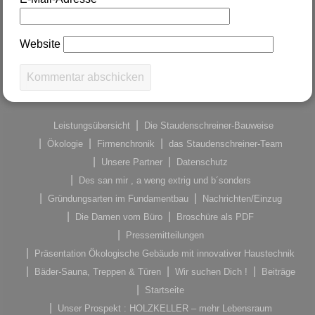
Website
Leistungsübersicht
Die Staudenschreiner-Bauweise
Ökologie
Firmenchronik
das Staudenschreiner-Team
Unsere Partner
Datenschutz
Des san mir , a weng extrig und b´sonders
Gründungsarten im Fundamentbau
Nachrichten/Einzug
Die Damen vom Büro
Broschüre als PDF
Pressemitteilungen
Präsentation Ökologische Gebäude mit innovativer Haustechnik
Bäder-Sauna, Treppen & Türen
Wir suchen Dich !
Beiträge
Startseite
Unser Prospekt : HOLZKELLER – mehr Lebensraum