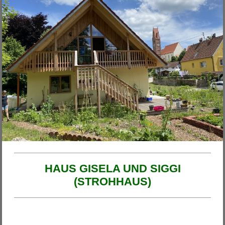
Unsere Projekte
2026
Haus am Ende der Rosengasse
Anbau Michl
Anbau Handfest
Haus Wirth - Großkinsky
Haus Franzi
HAUS GISELA UND SIGGI
(STROHHAUS)