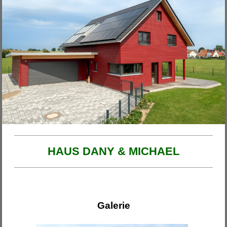
Unsere Projekte
2026
Haus am Ende der Rosengasse
Anbau Michl
Anbau Handfest
Haus Wirth - Großkinsky
Haus Franzi
HAUS DANY & MICHAEL
Galerie