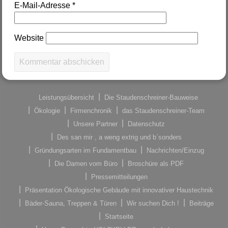
E-Mail-Adresse
*
Website
Leistungsübersicht
Die Staudenschreiner-Bauweise
Ökologie
Firmenchronik
das Staudenschreiner-Team
Unsere Partner
Datenschutz
Des san mir , a weng extrig und b´sonders
Gründungsarten im Fundamentbau
Nachrichten/Einzug
Die Damen vom Büro
Broschüre als PDF
Pressemitteilungen
Präsentation Ökologische Gebäude mit innovativer Haustechnik
Bäder-Sauna, Treppen & Türen
Wir suchen Dich !
Beiträge
Startseite