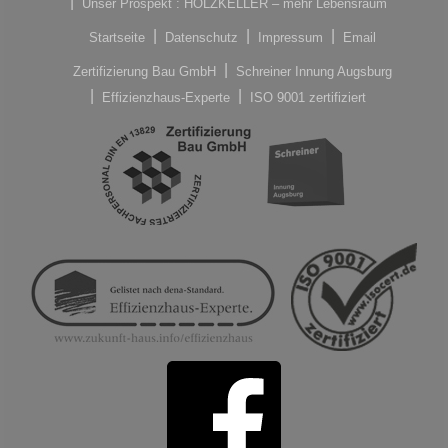
Unser Prospekt : HOLZKELLER – mehr Lebensraum
Startseite
Datenschutz
Impressum
Email
Zertifizierung Bau GmbH
Schreiner Innung Augsburg
Effizienzhaus-Experte
ISO 9001 zertifiziert