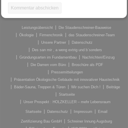
Leistungsübersicht
Die Staudenschreiner-Bauweise
Ökologie
Firmenchronik
das Staudenschreiner-Team
Unsere Partner
Datenschutz
Des san mir , a weng extrig und b´sonders
Gründungsarten im Fundamentbau
Nachrichten/Einzug
Die Damen vom Büro
Broschüre als PDF
Pressemitteilungen
Präsentation Ökologische Gebäude mit innovativer Haustechnik
Bäder-Sauna, Treppen & Türen
Wir suchen Dich !
Beiträge
Startseite
Unser Prospekt : HOLZKELLER – mehr Lebensraum
Startseite
Datenschutz
Impressum
Email
Zertifizierung Bau GmbH
Schreiner Innung Augsburg