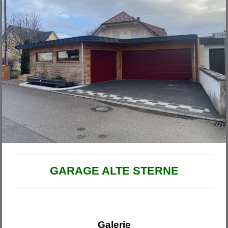
Unsere Projekte
2026
Haus am Ende der Rosengasse
Anbau Michl
Anbau Handfest
Haus Wirth - Großkinsky
Haus Franzi
GARAGE ALTE STERNE
Galerie