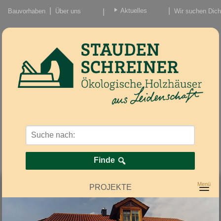
Aktuelles
Bauvorhaben
Über uns
Wir suchen Dich
Beiträge
Nachrichten/Einzug
Finde
PROJEKTE