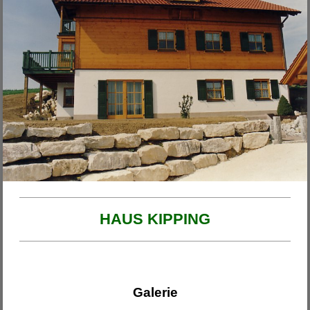
Unsere Projekte
2026
Haus am Ende der Rosengasse
Anbau Michl
Anbau Handfest
Haus Wirth - Großkinsky
Haus Franzi
HAUS KIPPING
Galerie