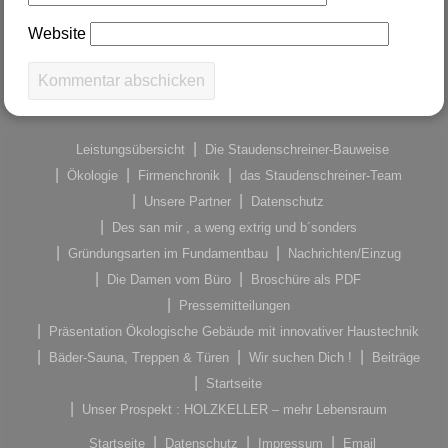
Website
Leistungsübersicht
Die Staudenschreiner-Bauweise
Ökologie
Firmenchronik
das Staudenschreiner-Team
Unsere Partner
Datenschutz
Des san mir , a weng extrig und b´sonders
Gründungsarten im Fundamentbau
Nachrichten/Einzug
Die Damen vom Büro
Broschüre als PDF
Pressemitteilungen
Präsentation Ökologische Gebäude mit innovativer Haustechnik
Bäder-Sauna, Treppen & Türen
Wir suchen Dich !
Beiträge
Startseite
Unser Prospekt : HOLZKELLER – mehr Lebensraum
Startseite
Datenschutz
Impressum
Email