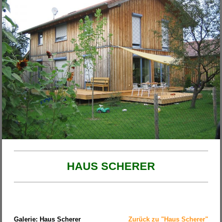
Unsere Projekte
2026
Haus am Ende der Rosengasse
Anbau Michl
Anbau Handfest
Haus Wirth - Großkinsky
Haus Franzi
HAUS SCHERER
Galerie: Haus Scherer
Zurück zu "Haus Scherer"