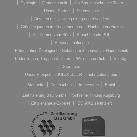
Ökologie
Firmenchronik
das Staudenschreiner-Team
Unsere Partner
Datenschutz
Des san mir , a weng extrig und b´sonders
Gründungsarten im Fundamentbau
Nachrichten/Einzug
Die Damen vom Büro
Broschüre als PDF
Pressemitteilungen
Präsentation Ökologische Gebäude mit innovativer Haustechnik
Bäder-Sauna, Treppen & Türen
Wir suchen Dich !
Beiträge
Startseite
Unser Prospekt : HOLZKELLER – mehr Lebensraum
Startseite
Datenschutz
Impressum
Email
Zertifizierung Bau GmbH
Schreiner Innung Augsburg
Effizienzhaus-Experte
ISO 9001 zertifiziert