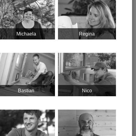
Michaela
Regina
Bastian
Nico