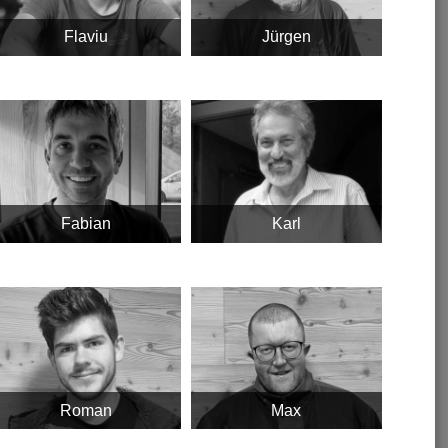
Flaviu
Jürgen
Fabian
Karl
Roman
Max