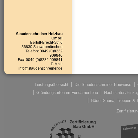
Staudenschreiner Holzbau
GmbH
Bertolt-Brecht-Str. 6
86830 Schwabmünchen
Telefon: 0049 (0)8232
909840
Fax: 0049 (0)8232 909841
E-Mail:
info@staudenschreiner.de
Leistungsübersicht
Die Staudenschreiner-Bauweise
Gründungsarten im Fundamentbau
Nachrichten/Einzu
Bäder-Sauna, Treppen & 
Zertifizier