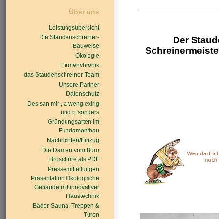
Über uns
Leistungsübersicht
Die Staudenschreiner-
Der Staud
Bauweise
Schreinermeiste
Ökologie
Firmenchronik
das Staudenschreiner-Team
Unsere Partner
Datenschutz
Des san mir , a weng extrig
und b´sonders
Gründungsarten im
Fundamentbau
Nachrichten/Einzug
Die Damen vom Büro
Broschüre als PDF
Pressemitteilungen
Präsentation Ökologische
Gebäude mit innovativer
Haustechnik
Bäder-Sauna, Treppen &
Türen