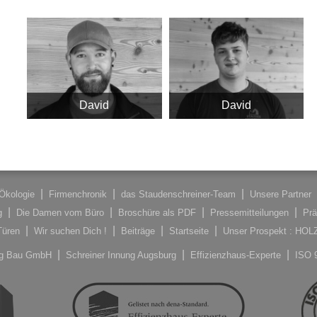
David
David
Ökologie
Firmenchronik
das Staudenschreiner-Team
Unsere Partner
g
Die Damen vom Büro
Broschüre als PDF
Pressemitteilungen
Prä
Türen
Wir suchen Dich !
Beiträge
Startseite
Unser Prospekt : HO
ung Bau GmbH
Schreiner Innung Augsburg
Effizienzhaus-Experte
ISO 9