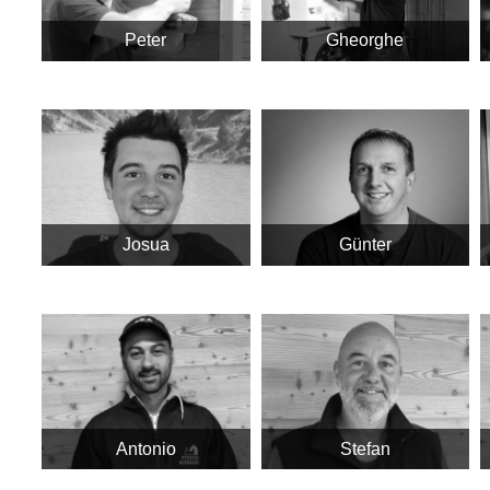
Peter
Gheorghe
Josua
Günter
Antonio
Stefan