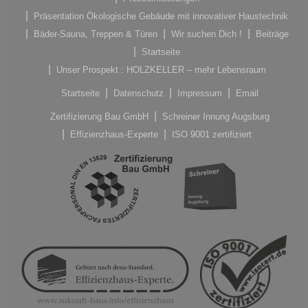
Präsentation Ökologische Gebäude mit innovativer Haustechnik
Bäder-Sauna, Treppen & Türen
Wir suchen Dich !
Beiträge
Startseite
Unser Prospekt : HOLZKELLER – mehr Lebensraum
Startseite
Datenschutz
Impressum
Email
Zertifizierung Bau GmbH
Schreiner Innung Augsburg
Effizienzhaus-Experte
ISO 9001 zertifiziert