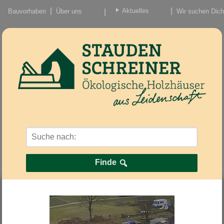
Aktuelles
Bauvorhaben
Über uns
Wir suchen Dich
Beiträge
Nachrichten/Einzug
Finde