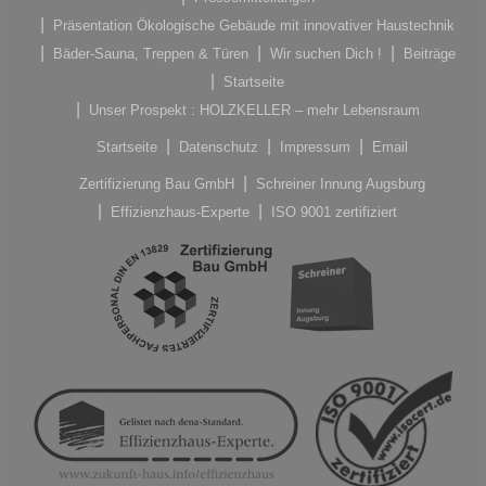
Präsentation Ökologische Gebäude mit innovativer Haustechnik
Bäder-Sauna, Treppen & Türen
Wir suchen Dich !
Beiträge
Startseite
Unser Prospekt : HOLZKELLER – mehr Lebensraum
Startseite
Datenschutz
Impressum
Email
Zertifizierung Bau GmbH
Schreiner Innung Augsburg
Effizienzhaus-Experte
ISO 9001 zertifiziert