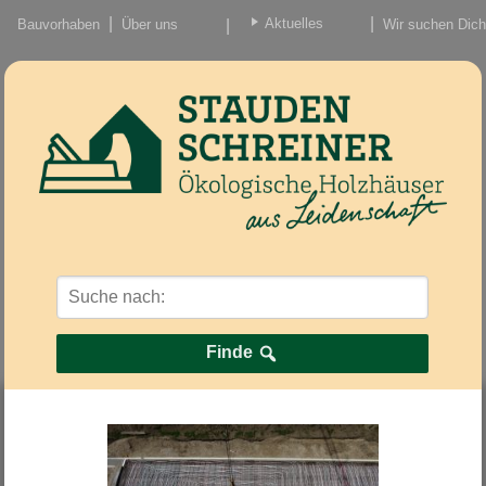
Aktuelles
Bauvorhaben
Über uns
Wir suchen Dich
Beiträge
Nachrichten/Einzug
Finde