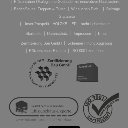
Präsentation Ökologische Gebäude mit innovativer Haustechnik
Bäder-Sauna, Treppen & Türen
Wir suchen Dich !
Beiträge
Startseite
Unser Prospekt : HOLZKELLER – mehr Lebensraum
Startseite
Datenschutz
Impressum
Email
Zertifizierung Bau GmbH
Schreiner Innung Augsburg
Effizienzhaus-Experte
ISO 9001 zertifiziert