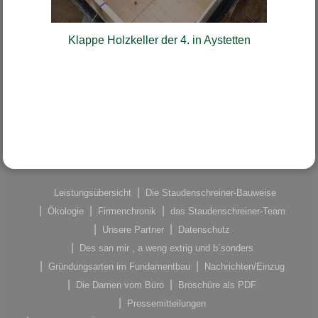
Klappe Holzkeller der 4. in Aystetten
Leistungsübersicht
Die Staudenschreiner-Bauweise
Ökologie
Firmenchronik
das Staudenschreiner-Team
Unsere Partner
Datenschutz
Des san mir , a weng extrig und b´sonders
Gründungsarten im Fundamentbau
Nachrichten/Einzug
Die Damen vom Büro
Broschüre als PDF
Pressemitteilungen