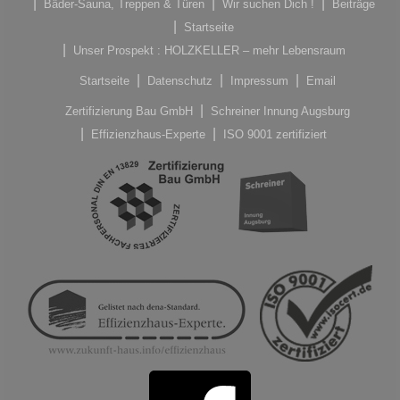
Bäder-Sauna, Treppen & Türen
Wir suchen Dich !
Beiträge
Startseite
Unser Prospekt : HOLZKELLER – mehr Lebensraum
Startseite
Datenschutz
Impressum
Email
Zertifizierung Bau GmbH
Schreiner Innung Augsburg
Effizienzhaus-Experte
ISO 9001 zertifiziert