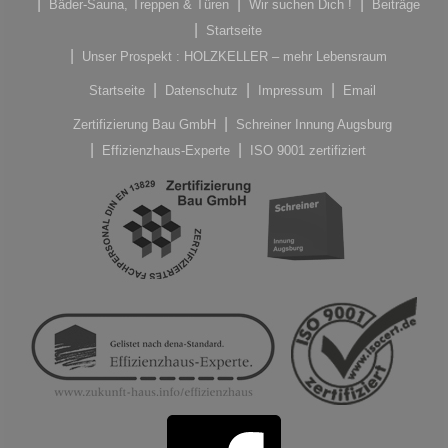
Bäder-Sauna, Treppen & Türen
Wir suchen Dich !
Beiträge
Startseite
Unser Prospekt : HOLZKELLER – mehr Lebensraum
Startseite
Datenschutz
Impressum
Email
Zertifizierung Bau GmbH
Schreiner Innung Augsburg
Effizienzhaus-Experte
ISO 9001 zertifiziert