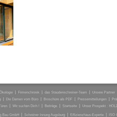
Ökologie
Firmenchronik
das Staudenschreiner-Team
Unsere Partner
g
Die Damen vom Büro
Broschüre als PDF
Pressemitteilungen
Prä
Türen
Wir suchen Dich !
Beiträge
Startseite
Unser Prospekt : HO
ung Bau GmbH
Schreiner Innung Augsburg
Effizienzhaus-Experte
ISO 9