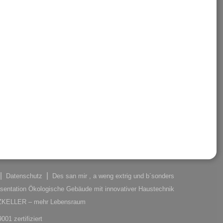
Datenschutz
Des san mir , a weng extrig und b´sonders
sentation Ökologische Gebäude mit innovativer Haustechnik
LZKELLER – mehr Lebensraum
001 zertifiziert